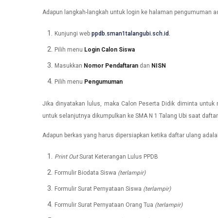
Adapun langkah-langkah untuk login ke halaman pengumuman ada
Kunjungi web
ppdb.sman1talangubi.sch.id.
Pilih menu
Login Calon Siswa
Masukkan
Nomor Pendaftaran
dan
NISN
Pilih menu
Pengumuman
Jika dinyatakan lulus, maka Calon Peserta Didik diminta untuk
untuk selanjutnya dikumpulkan ke SMA N 1 Talang Ubi saat dafta
Adapun berkas yang harus dipersiapkan ketika daftar ulang adalah
Print Out
Surat Keterangan Lulus PPDB
Formulir Biodata Siswa
(terlampir)
Formulir Surat Pernyataan Siswa
(terlampir)
Formulir Surat Pernyataan Orang Tua
(terlampir)