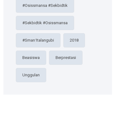
#osissmansa #sekbidtik
#sekbidtik #osissmansa
#sman1talangubi
2018
Beasiswa
Berprestasi
Unggulan