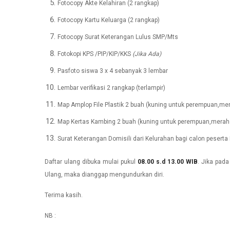
Fotocopy Akte Kelahiran (2 rangkap)
Fotocopy Kartu Keluarga (2 rangkap)
Fotocopy Surat Keterangan Lulus SMP/Mts
Fotokopi KPS /PIP/KIP/KKS
(Jika Ada)
Pasfoto siswa 3 x 4 sebanyak 3 lembar
Lembar verifikasi 2 rangkap (terlampir)
Map Amplop File Plastik 2 buah (kuning untuk perempuan,me
Map Kertas Kambing 2 buah (kuning untuk perempuan,merah u
Surat Keterangan Domisili dari Kelurahan bagi calon peserta
Daftar ulang dibuka mulai pukul
08.00 s.d 13.00 WIB
. Jika pad
Ulang, maka dianggap mengundurkan diri.
Terima kasih.
NB :