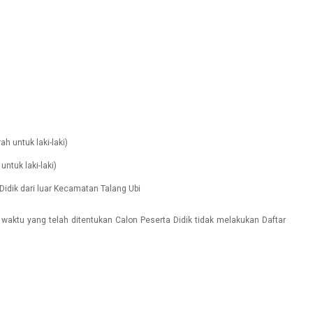
rah untuk laki-laki)
ntuk laki-laki)
 Didik dari luar Kecamatan Talang Ubi
a waktu yang telah ditentukan Calon Peserta Didik tidak melakukan Daftar