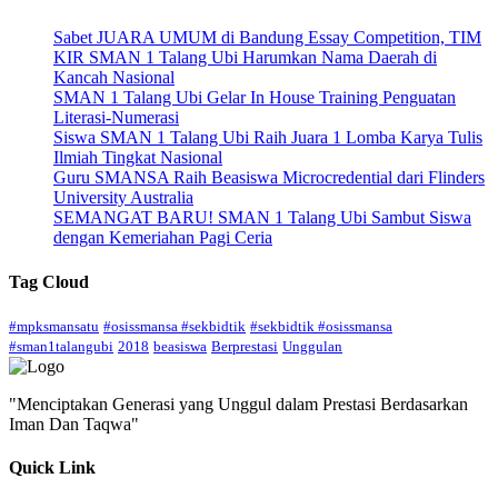
Sabet JUARA UMUM di Bandung Essay Competition, TIM
KIR SMAN 1 Talang Ubi Harumkan Nama Daerah di
Kancah Nasional
SMAN 1 Talang Ubi Gelar In House Training Penguatan
Literasi-Numerasi
Siswa SMAN 1 Talang Ubi Raih Juara 1 Lomba Karya Tulis
Ilmiah Tingkat Nasional
Guru SMANSA Raih Beasiswa Microcredential dari Flinders
University Australia
SEMANGAT BARU! SMAN 1 Talang Ubi Sambut Siswa
dengan Kemeriahan Pagi Ceria
Tag Cloud
#mpksmansatu
#osissmansa #sekbidtik
#sekbidtik #osissmansa
#sman1talangubi
2018
beasiswa
Berprestasi
Unggulan
"Menciptakan Generasi yang Unggul dalam Prestasi Berdasarkan
Iman Dan Taqwa"
Quick Link