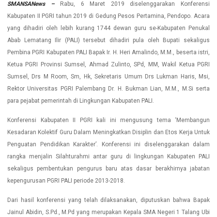
SMANSANews –
Rabu, 6 Maret 2019 diselenggarakan Konferensi
Kabupaten II PGRI tahun 2019 di Gedung Pesos Pertamina, Pendopo. Acara
yang dihadiri oleh lebih kurang 1744 dewan guru se-Kabupaten Penukal
Abab Lematang Ilir (PALI) tersebut dihadiri pula oleh Bupati sekaligus
Pembina PGRI Kabupaten PALI Bapak Ir. H. Heri Amalindo, M.M., beserta istri,
Ketua PGRI Provinsi Sumsel, Ahmad Zulinto, SPd, MM, Wakil Ketua PGRI
Sumsel, Drs M Room, Sm, Hk, Sekretaris Umum Drs Lukman Haris, Msi,
Rektor Universitas PGRI Palembang Dr. H. Bukman Lian, M.M., M.Si serta
para pejabat pemerintah di Lingkungan Kabupaten PALI.
Konferensi Kabupaten II PGRI kali ini mengusung tema ‘Membangun
Kesadaran Kolektif Guru Dalam Meningkatkan Disiplin dan Etos Kerja Untuk
Penguatan Pendidikan Karakter’. Konferensi ini diselenggarakan dalam
rangka menjalin Silahturahmi antar guru di lingkungan Kabupaten PALI
sekaligus pembentukan pengurus baru atas dasar berakhirnya jabatan
kepengurusan PGRI PALI periode 2013-2018.
Dari hasil konferensi yang telah dilaksanakan, diputuskan bahwa Bapak
Jainul Abidin, S.Pd., M.Pd yang merupakan Kepala SMA Negeri 1 Talang Ubi