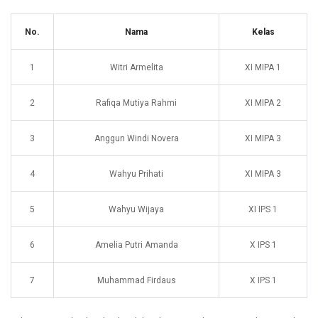
No.
Nama
Kelas
1
Witri Armelita
XI MIPA 1
2
Rafiqa Mutiya Rahmi
XI MIPA 2
3
Anggun Windi Novera
XI MIPA 3
4
Wahyu Prihati
XI MIPA 3
5
Wahyu Wijaya
XI IPS 1
6
Amelia Putri Amanda
X IPS 1
7
Muhammad Firdaus
X IPS 1